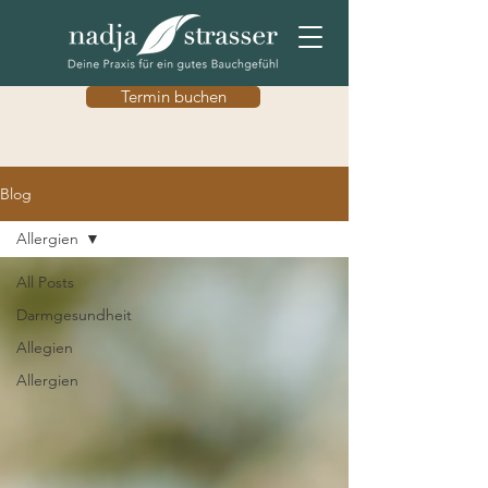
Termin buchen
Blog
Allergien
All Posts
Darmgesundheit
Allegien
Allergien